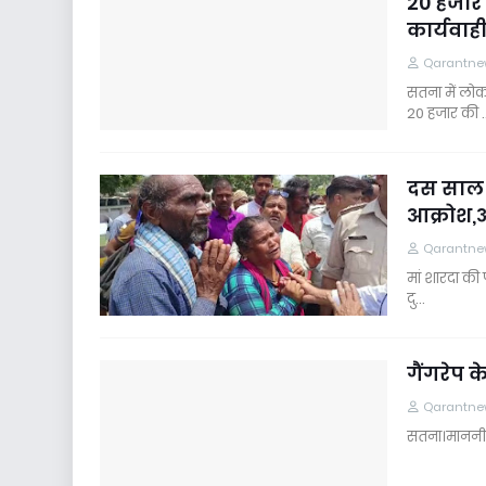
20 हजार 
कार्यवाही
Qarantne
सतना में लो
20 हजार की 
दस साल क
आक्रोश,
Qarantne
मां शारदा की
दु…
गैंगरेप
Qarantne
सतना।माननीय न