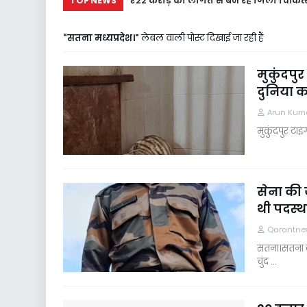
₹22 करोड़ की लागत से बन रहे जिला चिकित्स
TOP NEWS
सतना मध्यप्रदेश।
लेबल वाली पोस्ट दिखाई जा रही हैं
मुकुंदपुर
दुनिया क
Arun Kuma
मुकुंदपुर टाइ
सेना की 
थी पदस्थ
Qarantne
सतना।सतना के
चुंद …