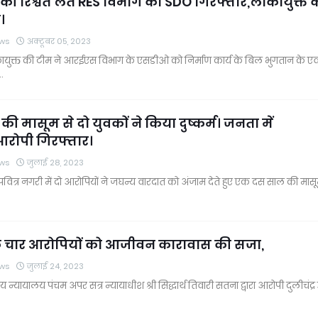
की रिश्वत लेते RES विभाग का SDO गिरफ्तार,लोकायुक्त 
।
ws
अक्टूबर 05, 2023
कायुक्त की टीम ने आरईएस विभाग के एसडीओ को निर्माण कार्य के बिल भुगतान के 
…
ी मासूम से दो युवकों ने किया दुष्कर्म। जनता में
आरोपी गिरफ्तार।
ws
जुलाई 28, 2023
 पवित्र नगरी में दो आरोपियों ने जघन्य वारदात को अंजाम देते हुए एक दस साल की मासू
 के चार आरोपियों को आजीवन कारावास की सजा,
ws
जुलाई 24, 2023
्यायालय पंचम अपर सत्र न्यायाधीश श्री सिद्धार्थ तिवारी सतना द्वारा आरोपी दुलीचंद्र