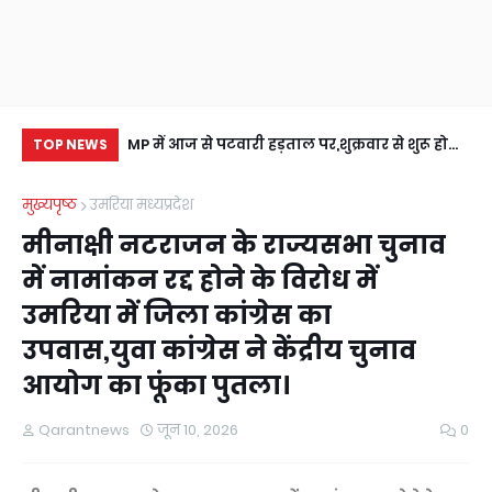
िकअप से
MP में आज से पटवारी हड़ताल पर,शुक्रवार से शुरू होगा
टाइ
TOP NEWS
मुख्यमंत्री जन विश्वाश अभियान,प्रभावित होंगे सरकारी
अति
मुख्यपृष्ठ
उमरिया मध्यप्रदेश
योजनाओं के क्रियान्वयन।
हट
मीनाक्षी नटराजन के राज्यसभा चुनाव
में नामांकन रद्द होने के विरोध में
उमरिया में जिला कांग्रेस का
उपवास,युवा कांग्रेस ने केंद्रीय चुनाव
आयोग का फूंका पुतला।
Qarantnews
जून 10, 2026
0