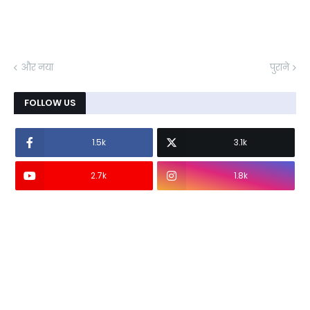
और नया
पुराने
FOLLOW US
1.5k
3.1k
2.7k
1.8k