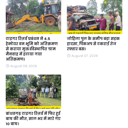
टाइगर रिज़र्व प्रबंधन ने 4.5
जोहिला पुल के समीप बड़ा सड़क
हेक्टेयर वन भूमि को अतिक्रमण
हादसा, पिकअप से टकराई तेज
से कराया मुक्त।विस्थापित ग्राम
रफ़्तार बस।
मैनवाह में हटाया गया
August 07, 2026
अतिक्रमण।
August 08, 2026
बांधवगढ़ टाइगर रिज़र्व में फिर हुई
बाघ की मौत, साल भर में मारे गए
10 बाघ।