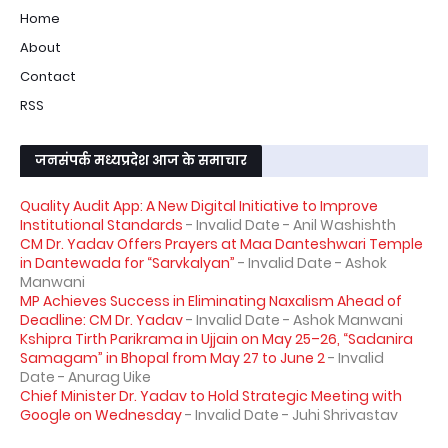
Home
About
Contact
RSS
जनसंपर्क मध्यप्रदेश आज के समाचार
Quality Audit App: A New Digital Initiative to Improve
Institutional Standards
- Invalid Date
- Anil Washishth
CM Dr. Yadav Offers Prayers at Maa Danteshwari Temple
in Dantewada for “Sarvkalyan”
- Invalid Date
- Ashok
Manwani
MP Achieves Success in Eliminating Naxalism Ahead of
Deadline: CM Dr. Yadav
- Invalid Date
- Ashok Manwani
Kshipra Tirth Parikrama in Ujjain on May 25–26, “Sadanira
Samagam” in Bhopal from May 27 to June 2
- Invalid
Date
- Anurag Uike
Chief Minister Dr. Yadav to Hold Strategic Meeting with
Google on Wednesday
- Invalid Date
- Juhi Shrivastav