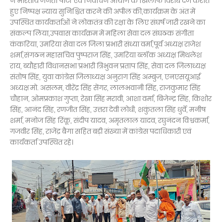
ने भारतीय जनता पार्टी एवं निर्वाचन आयोग के खिलाफ विरोध दर्ज कराते
हुए निष्पक्ष न्याय सुनिश्चित करने की अपील की,कार्यक्रम के अंत में
उपस्थित कार्यकर्ताओं ने लोकतंत्र की रक्षा के लिए संघर्ष जारी रखने का
संकल्प लिया,उपवास कार्यक्रम में महिला सेवा दल संघठक संगीता
कंकरिया, उमरिया सेवा दल जिला प्रभारी संध्या वर्मा,पूर्व अध्यक्ष राजेश
शर्मा,संगठन महासचिव पुष्पराज सिंह, उमरिया ब्लॉक अध्यक्ष मिथलेश
राय, ब्यौहारी विधानसभा प्रभारी त्रिभुवन प्रताप सिंह, सेवा दल जिलाध्यक्ष
संतोष सिंह, युवा कांग्रेस जिलाध्यक्ष अनुराग सिंह अम्बुज, एनएसयूआई
अध्यक्ष मो. असलम, वीरेंद्र सिंह सेंगर, लालभवानी सिंह, राजकुमार सिंह
चौहान, ओमप्रकाश गुप्ता, रेखा सिंह मरावी, आशा वर्मा, बिजेन्द्र सिंह, किशोर
सिंह, आनंद सिंह, रणजीत सिंह, उत्तरा देवी लोधी, शकुंतला सिंह धुर्वे, मनीष
शर्मा, मनोज सिंह रिंकू, संदीप यादव, अमृतलाल यादव, रघुनंदन विश्वकर्मा,
गजवीर सिंह, राजेंद्र बैगा सहित बड़ी संख्या में कांग्रेस पदाधिकारी एवं
कार्यकर्ता उपस्थित रहे।