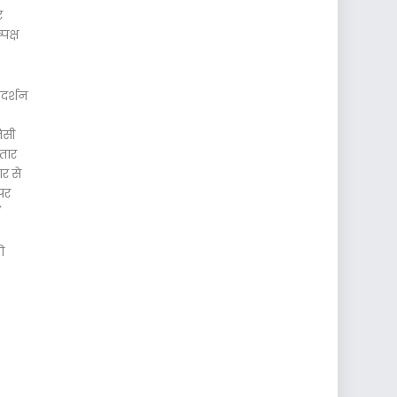
र
पक्ष
रदर्शन
ैसी
ातार
ार से
ेपर
ी