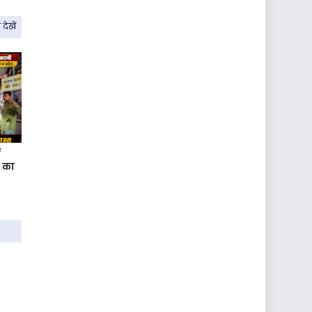
देखें
ं
ा का