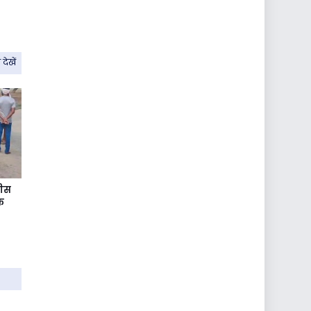
देखें
लीस
क