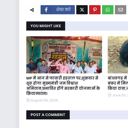
शेयर करें
YOU MIGHT LIKE
MP में आज से पटवारी हड़ताल पर,शुक्रवार से
बांधवगढ़ मे
शुरू होगा मुख्यमंत्री जन विश्वाश
बफ़र में मि
अभियान,प्रभावित होंगे सरकारी योजनाओं के
किया दावा,ज
क्रियान्वयन।
June 20,
August 06, 2026
POST A COMMENT