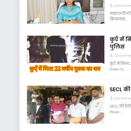
Qarantne
नवागत डिप्टी
क्रियान्वय…
कुएँ में 
पुलिस
Qarantne
कुएँ में मिल
man fo…
SECL की 
Qarantne
SECL की हैवी
Hous…