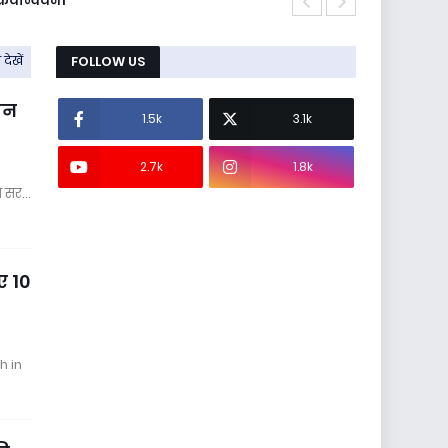
्रियान्वयन।
अपशिष्ट कचरा प
देखें
FOLLOW US
 जन
1.5k
3.1k
2.7k
1.8k
गे सर…
ए 10
h in