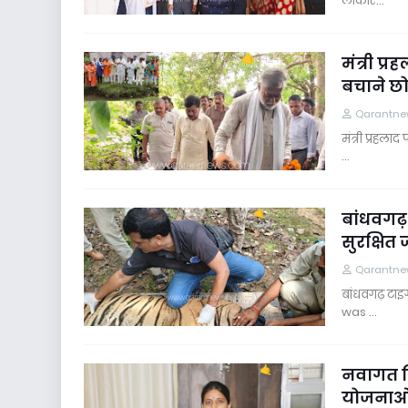
लोकार…
मंत्री प
बचाने छो
Qarantne
मंत्री प्रहल
…
बांधवगढ़ 
सुरक्षित
Qarantne
बांधवगढ़ टाइग
was …
नवागत डि
योजनाओं 