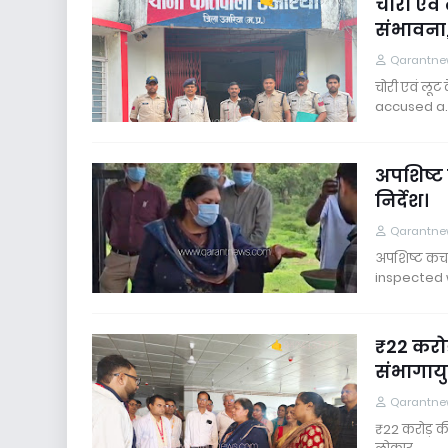
चोरी एवं
संभावना
Qarantne
चोरी एवं लूट
accused a
अपशिष्ट 
निर्देश।
Qarantne
अपशिष्ट कचर
inspected
₹22 करो
संभागायु
Qarantne
₹22 करोड़ की 